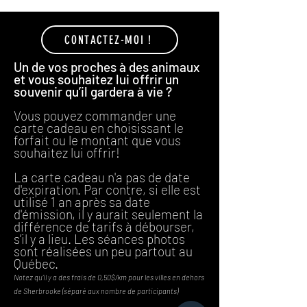
CONTACTEZ-MOI !
Un de vos proches à des animaux
et vous souhaitez lui offrir un
souvenir qu’il gardera à vie ?
Vous pouvez commander une
carte cadeau en choisissant le
forfait ou le montant que vous
souhaitez lui offrir!
La carte cadeau n'a pas de date
d'expiration. Par contre, si elle est
utilisé 1 an après sa date
d'émission, il y aurait seulement la
différence de tarifs à débourser,
s’il y a lieu. Les séances photos
sont réalisées un peu partout au
Québec.
Notez qu’il y a des frais de 0,50$/km pour les villes en dehors
de Sherbrooke (séparé aux nombre de participants)