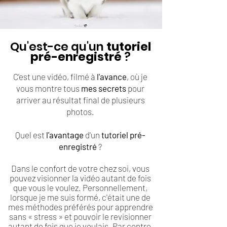
Qu'est-ce qu'un
tutoriel
pré-enregistré
?
C'est une vidéo, filmé à
l'av
ance
, où je
vous montre tous
m
es secrets
pour
arriver au résultat final de plusieurs
photos.
Quel est
l'av
a
ntage
d'un
tutoriel pré-
enregistré
?
Dans le confort de votre chez soi, vous
pouvez visionner la vidéo autant de fois
que vous le voulez. Personnellement,
lors
que je me suis formé, c'était une de
mes méthodes préférés pour apprendre
sans
« stress » et pouvoir le revisionner
autant de fois que je voulais.
Par contre,